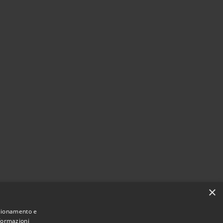
×
nzionamento e
nformazioni