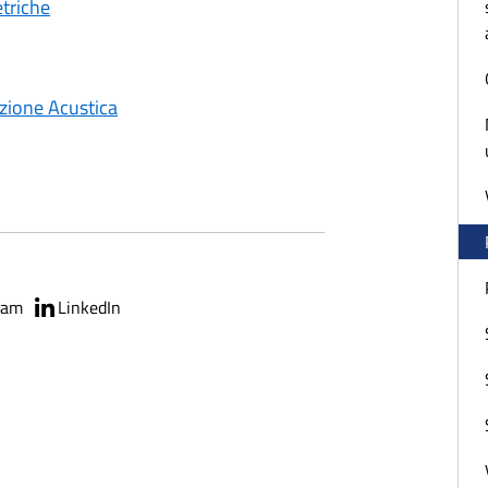
etriche
azione Acustica
ram
LinkedIn