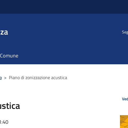
nza
Seg
il Comune
o
>
Piano di zonizzazione acustica
Ved
ustica
1:40