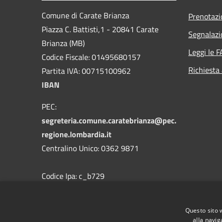
Comune di Carate Brianza
Prenotaz
Piazza C. Battisti,1 - 20841 Carate
Segnalazi
Brianza (MB)
Leggi le 
Codice Fiscale: 01495680157
Richiesta
Partita IVA: 00715100962
IBAN
PEC:
segreteria.comune.caratebrianza@pec.
regione.lombardia.it
Centralino Unico: 0362 9871
Codice Ipa: c_b729
Codice Univoco
Questo sito 
alla navig