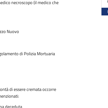
l medico necroscopo (il medico che
alazzo Nuovo
olamento di Polizia Mortuaria
lontà di essere cremata occorre
menzionati:
sona deceduta