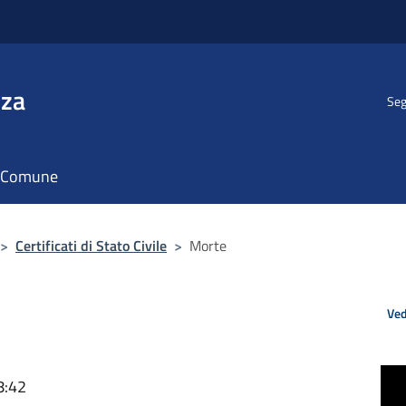
nza
Seg
il Comune
>
Certificati di Stato Civile
>
Morte
Ved
8:42