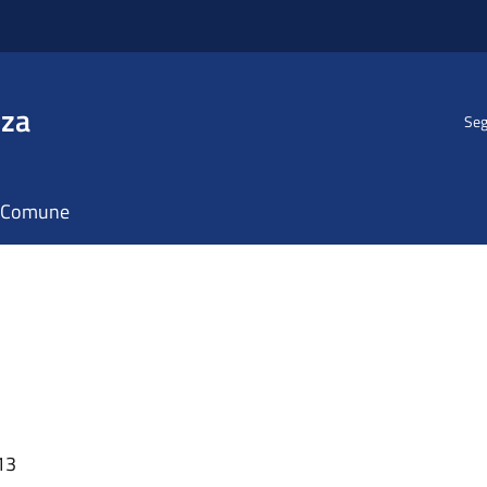
nza
Seg
il Comune
13