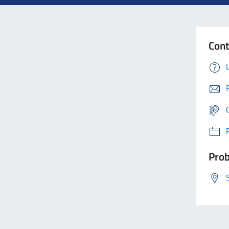
Cont
Prob