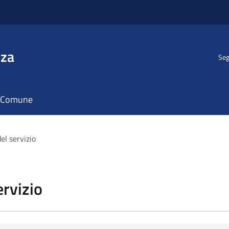
nza
Seg
il Comune
el servizio
ervizio