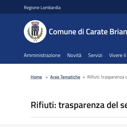
Salta al contenuto principale
Regione Lombardia
Comune di Carate Bria
Amministrazione
Novità
Servizi
Vivere 
Home
>
Aree Tematiche
>
Rifiuti: trasparenza d
Rifiuti: trasparenza del s