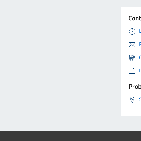
Cont
Prob