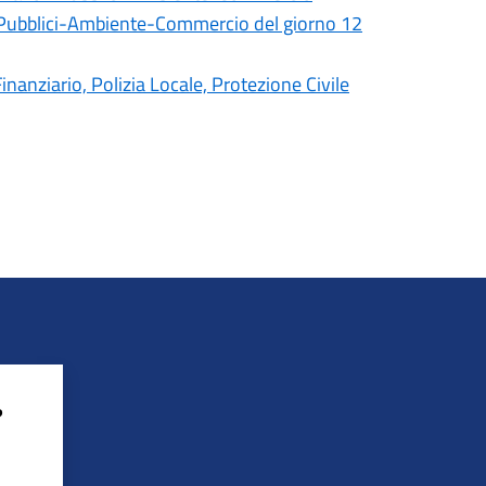
 Pubblici-Ambiente-Commercio del giorno 12
anziario, Polizia Locale, Protezione Civile
?