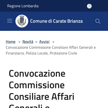
Salta al contenuto principale
Regione Lombardia
Comune di Carate Brianza
Home
>
Novità
>
Avvisi
>
Convocazione Commissione Consiliare Affari Generali e
Finanziario, Polizia Locale, Protezione Civile
Convocazione
Commissione
Consiliare Affari
Generali e