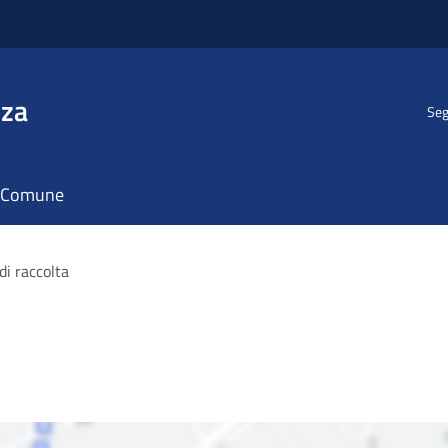
nza
Seg
il Comune
di raccolta