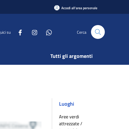
Accedi all'area personale
uici su
Cerca
Tutti gli argomenti
Luoghi
Aree verdi
attrezzate /