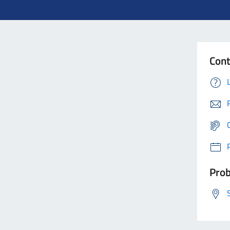
Cont
Prob