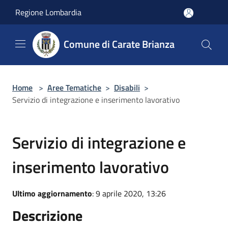
Salta al contenuto principale
Regione Lombardia
Comune di Carate Brianza
Home
>
Aree Tematiche
>
Disabili
>
Servizio di integrazione e inserimento lavorativo
Servizio di integrazione e
inserimento lavorativo
Ultimo aggiornamento
: 9 aprile 2020, 13:26
Descrizione