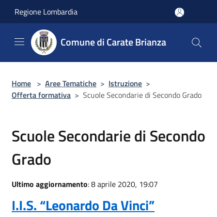
Salta al contenuto principale
Regione Lombardia
Comune di Carate Brianza
Home
>
Aree Tematiche
>
Istruzione
>
Offerta formativa
>
Scuole Secondarie di Secondo Grado
Scuole Secondarie di Secondo
Grado
Ultimo aggiornamento
: 8 aprile 2020, 19:07
I.I.S. “Leonardo Da Vinci”