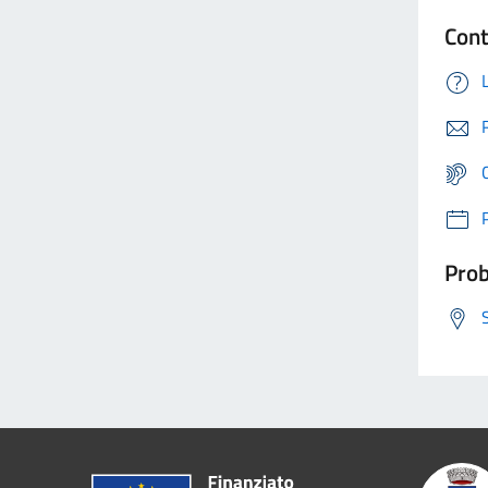
Cont
Prob