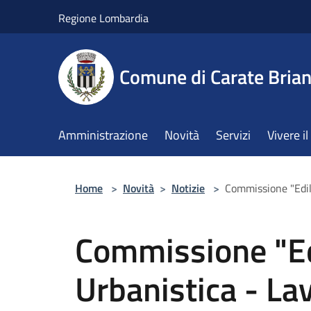
Salta al contenuto principale
Regione Lombardia
Comune di Carate Bria
Amministrazione
Novità
Servizi
Vivere 
Home
>
Novità
>
Notizie
>
Commissione "Edili
Commissione "Edi
Urbanistica - Lav