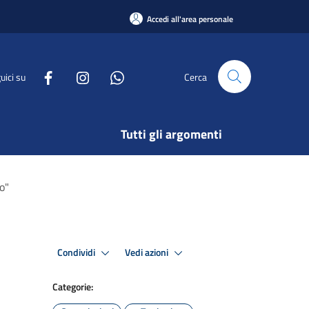
Accedi all'area personale
uici su
Cerca
Tutti gli argomenti
o"
Condividi
Vedi azioni
Categorie: