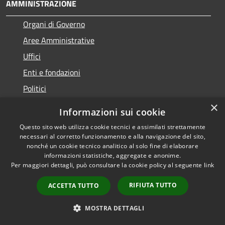
AMMINISTRAZIONE
Organi di Governo
Aree Amministrative
Uffici
Enti e fondazioni
Politici
Personale Amministrativo
×
Informazioni sui cookie
Documenti e dati
Questo sito web utilizza cookie tecnici e assimilati strettamente
necessari al corretto funzionamento e alla navigazione del sito,
nonché un cookie tecnico analitico al solo fine di elaborare
CATEGORIE DI SERVIZIO
informazioni statistiche, aggregate e anonime.
Per maggiori dettagli, può consultare la cookie policy al seguente
link
Anagrafe e stato civile
Cultura e tempo libero
RIFIUTA TUTTO
ACCETTA TUTTO
Vita lavorativa
MOSTRA DETTAGLI
Imprese e Commercio