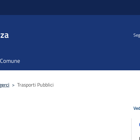
nza
Seg
il Comune
gerci
>
Trasporti Pubblici
Ved