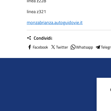
linea z228
linea z321
monzabrianza.autoguidovie.it
Condividi:
Facebook
Twitter
Whatsapp
Teleg