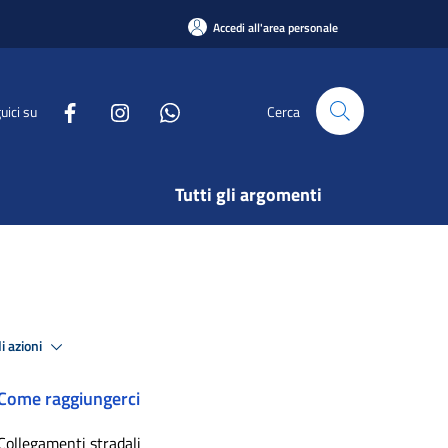
Accedi all'area personale
uici su
Cerca
Tutti gli argomenti
i azioni
Come raggiungerci
Collegamenti stradali