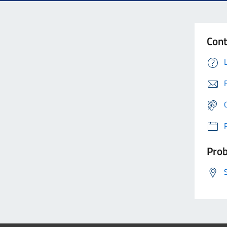
Cont
Prob