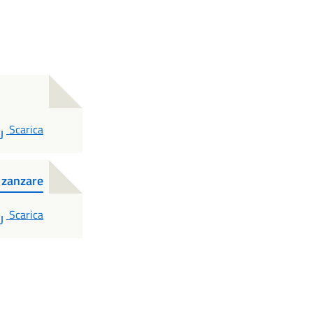
PDF
Scarica
 zanzare
PDF
Scarica