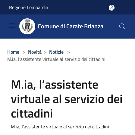
Salta al contenuto principale
Regione Lombardia
Comune di Carate Brianza
Home
>
Novità
>
Notizie
>
M.ia, l’assistente virtuale al servizio dei cittadini
M.ia, l’assistente
virtuale al servizio dei
cittadini
M.ia, l’assistente virtuale al servizio dei cittadini