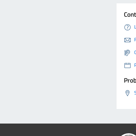
Cont
Prob