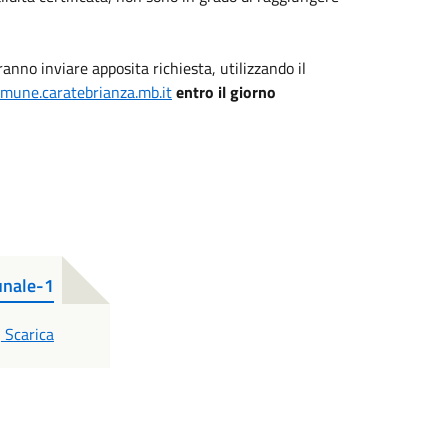
ranno inviare apposita richiesta, utilizzando il
mune.caratebrianza.mb.it
entro il giorno
unale-1
PDF
Scarica