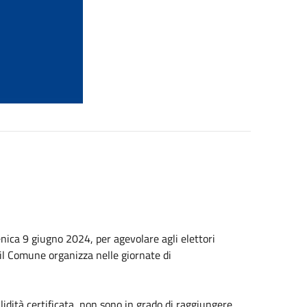
enica
9 giugno 2024
, per agevolare agli elettori
 il Comune organizza nelle giornate di
alidità certificata, non sono in grado di raggiungere