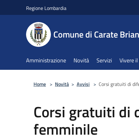
Salta al contenuto principale
Regione Lombardia
Comune di Carate Bria
Amministrazione
Novità
Servizi
Vivere 
Home
>
Novità
>
Avvisi
>
Corsi gratuiti di d
Corsi gratuiti di
femminile