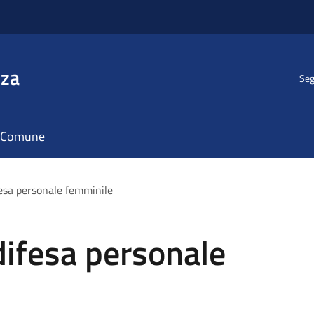
nza
Seg
il Comune
ifesa personale femminile
 difesa personale