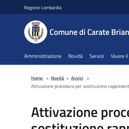
Salta al contenuto principale
Regione Lombardia
Comune di Carate Bria
Amministrazione
Novità
Servizi
Vivere 
Home
>
Novità
>
Avvisi
>
Attivazione procedura per sostituzione rappresent
Attivazione proc
sostituzione ra