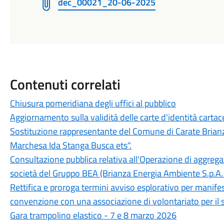
dec_00021_20-06-2025
Contenuti correlati
Chiusura pomeridiana degli uffici al pubblico
Aggiornamento sulla validità delle carte d'identità cartac
Sostituzione rappresentante del Comune di Carate Brianz
Marchesa Ida Stanga Busca ets".
Consultazione pubblica relativa all'Operazione di aggregazi
società del Gruppo BEA (Brianza Energia Ambiente S.p.A. 
Rettifica e proroga termini avviso esplorativo per manifes
convenzione con una associazione di volontariato per il s
Gara trampolino elastico - 7 e 8 marzo 2026