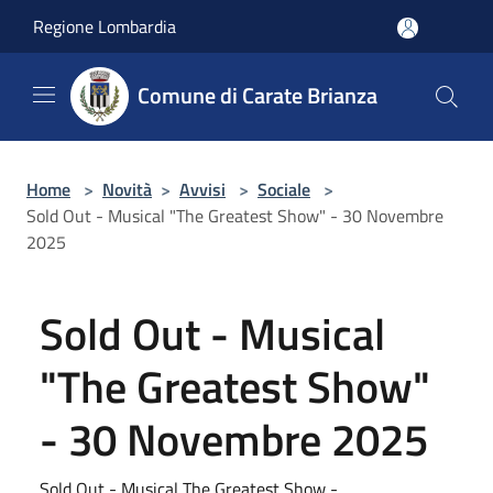
Salta al contenuto principale
Regione Lombardia
Comune di Carate Brianza
Home
>
Novità
>
Avvisi
>
Sociale
>
Sold Out - Musical "The Greatest Show" - 30 Novembre
2025
Sold Out - Musical
"The Greatest Show"
- 30 Novembre 2025
Sold Out - Musical The Greatest Show -