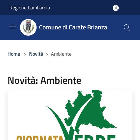
Salta al contenuto principale
Regione Lombardia
Comune di Carate Brianza
Home
>
Novità
>
Ambiente
Novità: Ambiente