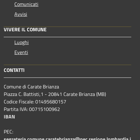
Comunicati
Avvisi
VIVERE IL COMUNE
Luoghi
Eventi
CONTATTI
Comune di Carate Brianza
Piazza C. Battisti,1 - 20841 Carate Brianza (MB)
Codice Fiscale: 01495680157
Partita IVA: 00715100962
IBAN
PEC:
segreteria.comune.caratebrianza@pec.regione.lombardia.i