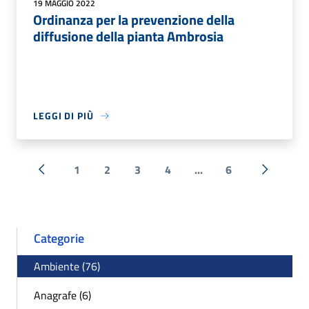
19 MAGGIO 2022
Ordinanza per la prevenzione della
diffusione della pianta Ambrosia
LEGGI DI PIÙ
1
2
3
4
...
6
« Precedente
Successi
Categorie
Ambiente (76)
Anagrafe (6)