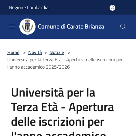
Salta al contenuto principale
Regione Lombardia
Comune di Carate Brianza
Home
>
Novità
>
Notizie
>
Università per la Terza Età - Apertura delle iscrizioni per
l'anno accademico 2025/2026
Università per la
Terza Età - Apertura
delle iscrizioni per
l'anno accademico