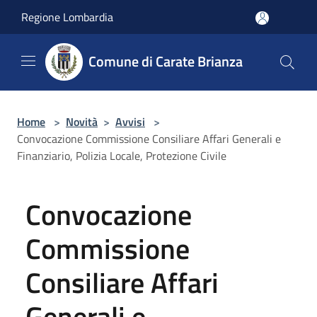
Salta al contenuto principale
Regione Lombardia
Comune di Carate Brianza
Home
>
Novità
>
Avvisi
>
Convocazione Commissione Consiliare Affari Generali e
Finanziario, Polizia Locale, Protezione Civile
Convocazione
Commissione
Consiliare Affari
Generali e