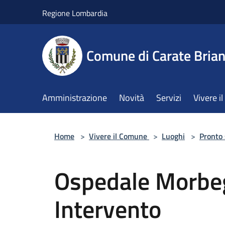
Salta al contenuto principale
Regione Lombardia
Comune di Carate Bria
Amministrazione
Novità
Servizi
Vivere 
Home
>
Vivere il Comune
>
Luoghi
>
Pronto
Ospedale Morbeg
Intervento