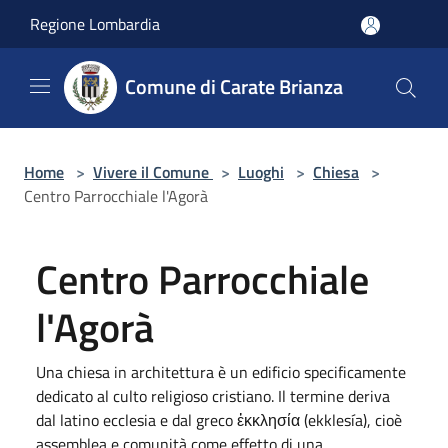
Salta al contenuto principale
Regione Lombardia
Comune di Carate Brianza
Home
>
Vivere il Comune
>
Luoghi
>
Chiesa
>
Centro Parrocchiale l'Agorà
Centro Parrocchiale
l'Agorà
Una chiesa in architettura è un edificio specificamente
dedicato al culto religioso cristiano. Il termine deriva
dal latino ecclesia e dal greco ἐκκλησία (ekklesía), cioè
assemblea e comunità come effetto di una