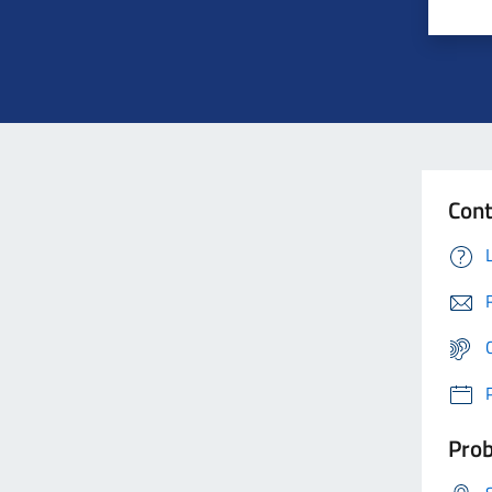
Cont
Prob