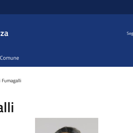
nza
Seg
il Comune
 Fumagalli
lli