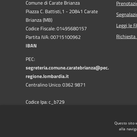
Comune di Carate Brianza
Prenotaz
Piazza C. Battisti,1 - 20841 Carate
Segnalazi
Brianza (MB)
Leggi le 
Codice Fiscale: 01495680157
Richiesta
Partita IVA: 00715100962
IBAN
PEC:
segreteria.comune.caratebrianza@pec.
regione.lombardia.it
Centralino Unico: 0362 9871
Codice Ipa: c_b729
Codice Univoco
Questo sito 
alla navig