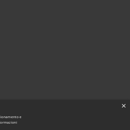
×
nzionamento e
nformazioni