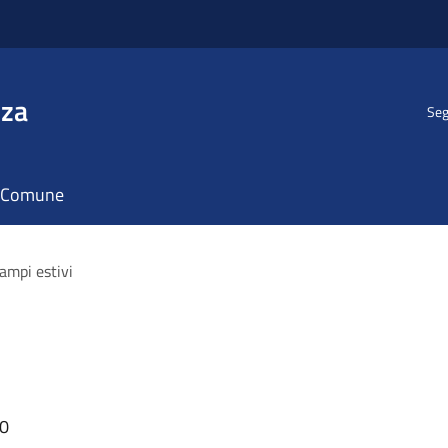
nza
Seg
il Comune
ampi estivi
40