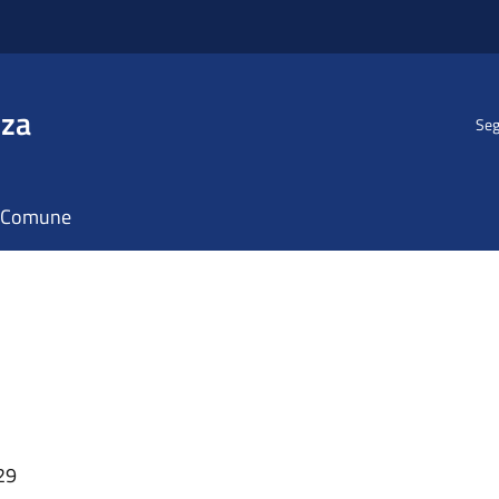
nza
Seg
il Comune
29