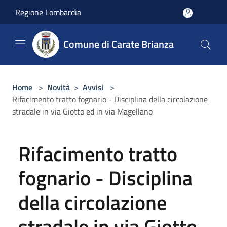
Salta al contenuto principale
Regione Lombardia
Comune di Carate Brianza
Home
>
Novità
>
Avvisi
>
Rifacimento tratto fognario - Disciplina della circolazione
stradale in via Giotto ed in via Magellano
Rifacimento tratto
fognario - Disciplina
della circolazione
stradale in via Giotto