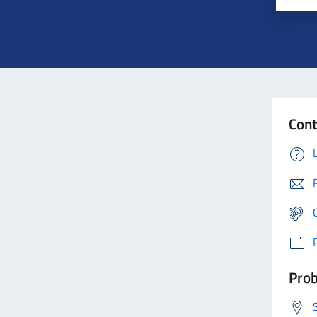
Cont
Prob