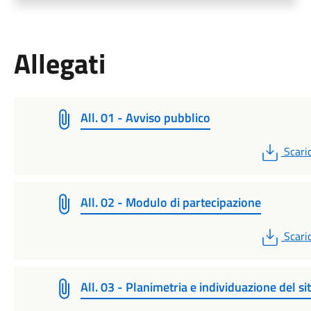
Allegati
All. 01 - Avviso pubblico
PDF
Scari
All. 02 - Modulo di partecipazione
PDF
Scari
All. 03 - Planimetria e individuazione del si