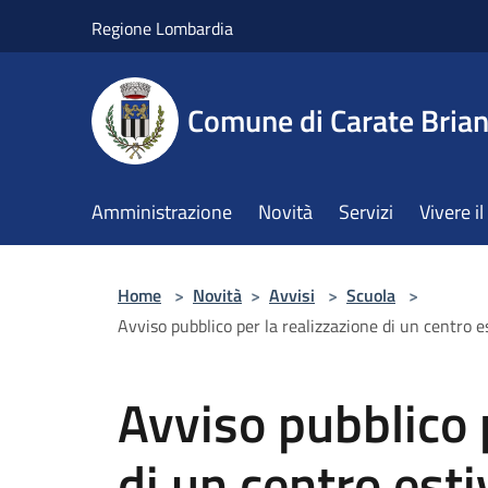
Salta al contenuto principale
Regione Lombardia
Comune di Carate Bria
Amministrazione
Novità
Servizi
Vivere 
Home
>
Novità
>
Avvisi
>
Scuola
>
Avviso pubblico per la realizzazione di un centro
Avviso pubblico 
di un centro esti