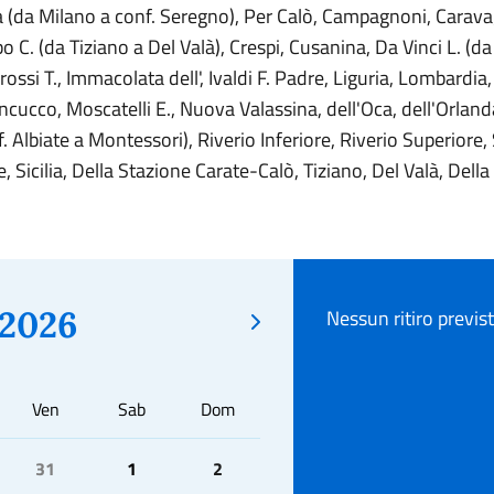
a (da Milano a conf. Seregno), Per Calò, Campagnoni, Carava
C. (da Tiziano a Del Valà), Crespi, Cusanina, Da Vinci L. (da 
ossi T., Immacolata dell', Ivaldi F. Padre, Liguria, Lombardia
ucco, Moscatelli E., Nuova Valassina, dell'Oca, dell'Orland
 Albiate a Montessori), Riverio Inferiore, Riverio Superiore,
 Sicilia, Della Stazione Carate-Calò, Tiziano, Del Valà, Della
2026
Nessun ritiro previs
Ven
Sab
Dom
31
1
2