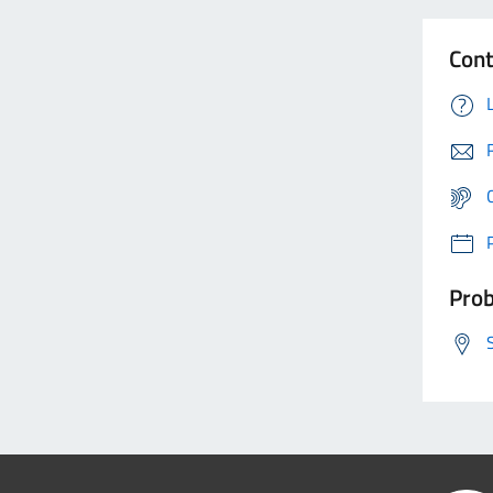
Cont
Prob