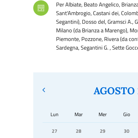
Per Albiate, Beato Angelico, Brianz
Sant'Ambrogio, Castani dei, Colombo 
Segantini), Dosso del, Gramsci A., Gr
Milano (da Brianza a Marengo), Monc
Piemonte, Pozzone, Rivera (da conf.
Sardegna, Segantini G. , Sette Gocce,
AGOSTO 
Lun
Mar
Mer
Gio
27
28
29
30