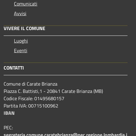
Comunicati
Avvisi
VIVERE IL COMUNE
Luoghi
Eventi
CONTATTI
Comune di Carate Brianza
Piazza C. Battisti,1 - 20841 Carate Brianza (MB)
Codice Fiscale: 01495680157
Partita IVA: 00715100962
IBAN
PEC:
segreteria.comune.caratebrianza@pec.regione.lombardia.i