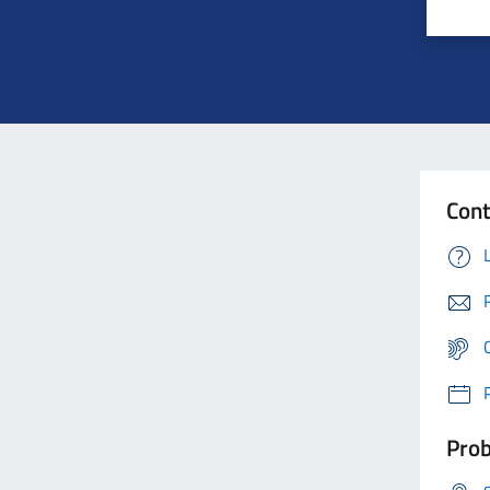
Cont
Prob