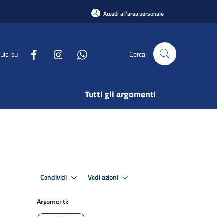
Accedi all'area personale
uici su
Cerca
Tutti gli argomenti
Condividi
Vedi azioni
Argomenti: