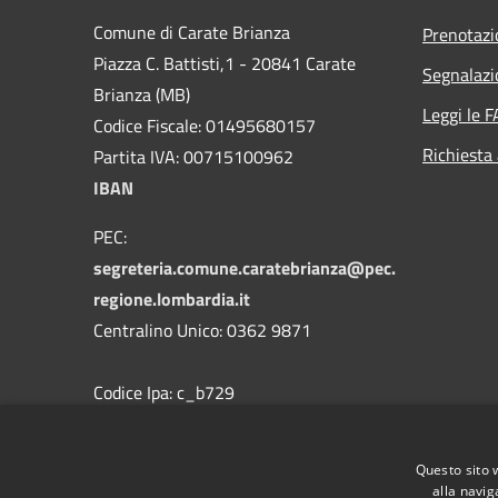
Comune di Carate Brianza
Prenotaz
Piazza C. Battisti,1 - 20841 Carate
Segnalazi
Brianza (MB)
Leggi le 
Codice Fiscale: 01495680157
Richiesta
Partita IVA: 00715100962
IBAN
PEC:
segreteria.comune.caratebrianza@pec.
regione.lombardia.it
Centralino Unico: 0362 9871
Codice Ipa: c_b729
Codice Univoco
Questo sito 
alla navig