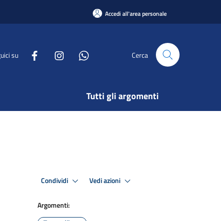
Accedi all'area personale
uici su
Cerca
Tutti gli argomenti
Condividi
Vedi azioni
Argomenti: