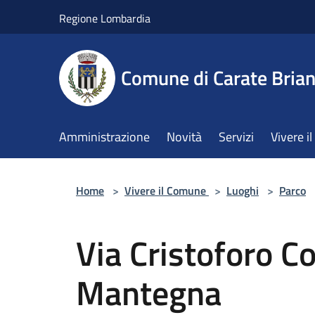
Salta al contenuto principale
Regione Lombardia
Comune di Carate Bria
Amministrazione
Novità
Servizi
Vivere 
Home
>
Vivere il Comune
>
Luoghi
>
Parco
Via Cristoforo C
Mantegna