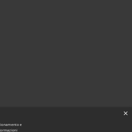
×
nzionamento e
nformazioni