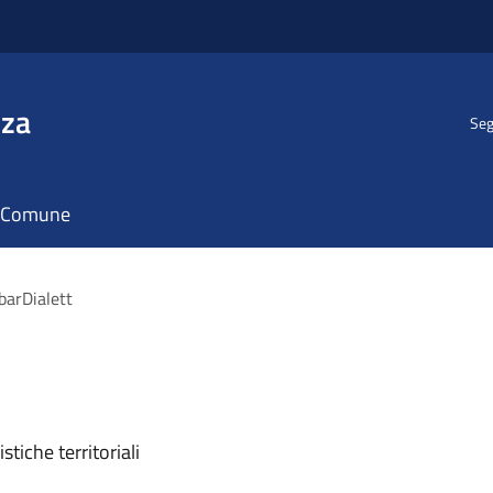
nza
Seg
il Comune
arDialett
stiche territoriali