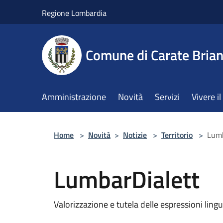
Salta al contenuto principale
Regione Lombardia
Comune di Carate Bria
Amministrazione
Novità
Servizi
Vivere 
Home
>
Novità
>
Notizie
>
Territorio
>
Lumb
LumbarDialett
Valorizzazione e tutela delle espressioni lingui