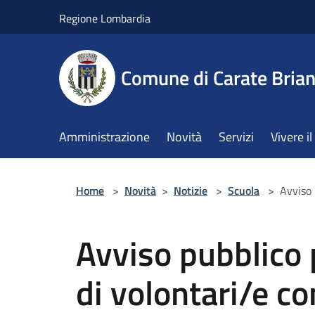
Salta al contenuto principale
Regione Lombardia
Comune di Carate Bria
Amministrazione
Novità
Servizi
Vivere 
Home
>
Novità
>
Notizie
>
Scuola
>
Avviso 
Avviso pubblico 
di volontari/e c