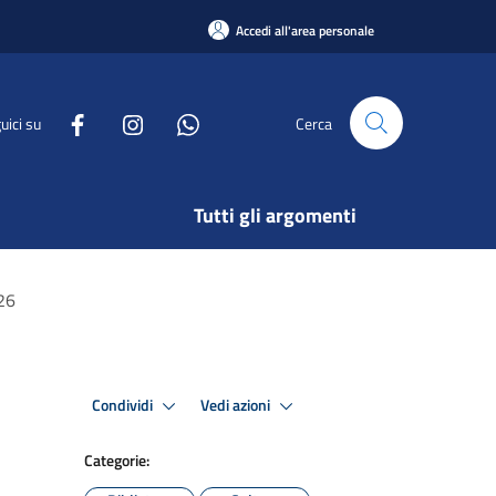
Accedi all'area personale
uici su
Cerca
Tutti gli argomenti
026
Condividi
Vedi azioni
Categorie: