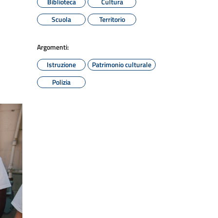
Biblioteca
Cultura
Scuola
Territorio
Argomenti:
Istruzione
Patrimonio culturale
Polizia