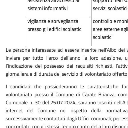
assistenza all'accesso ai
supporto nell'isc
sistemi informativi
servizi scolastici
vigilanza e sorveglianza
controllo e moni
presso gli edifici scolastici
aree esterne agli 
scolastici
Le persone interessate ad essere inserite nell’Albo de
inviare per tutto l’arco dell’anno la loro adesione, u
l’indicazione del possesso dei requisiti richiesti, l’att
giornaliera e di durata del servizio di volontariato offert
I candidati che possiederanno le caratteristiche f
volontariato presso il Comune di Carate Brianza, com
Comunale n. 30 del 25.07.2024, saranno inseriti nell’Alb
internet del Comune nel rispetto della normativa
successivamente contattati dagli Uffici comunali, per es
concordato con gli stessi, tenuto conto della loro disponib