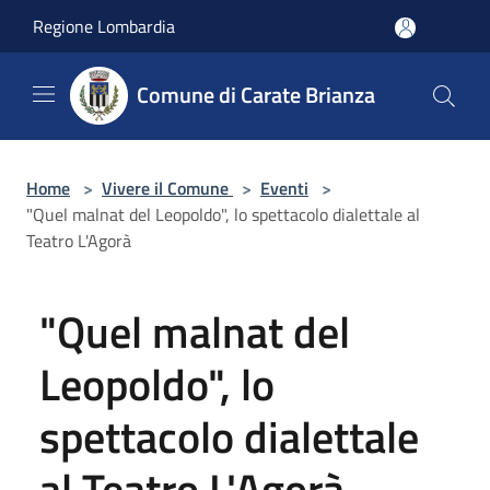
Salta al contenuto principale
Regione Lombardia
Comune di Carate Brianza
Home
>
Vivere il Comune
>
Eventi
>
"Quel malnat del Leopoldo", lo spettacolo dialettale al
Teatro L'Agorà
"Quel malnat del
Leopoldo", lo
spettacolo dialettale
al Teatro L'Agorà