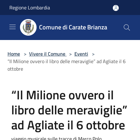
Salta al contenuto principale
Regione Lombardia
Comune di Carate Brianza
Home
>
Vivere il Comune
>
Eventi
>
“Il Milione ovvero il libro delle meraviglie” ad Agliate il 6
ottobre
“Il Milione ovvero il
libro delle meraviglie”
ad Agliate il 6 ottobre
viaggio musicale sulle tracce di Marco Polo