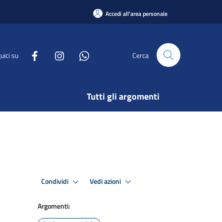
Accedi all'area personale
uici su
Cerca
Tutti gli argomenti
Condividi
Vedi azioni
Argomenti: