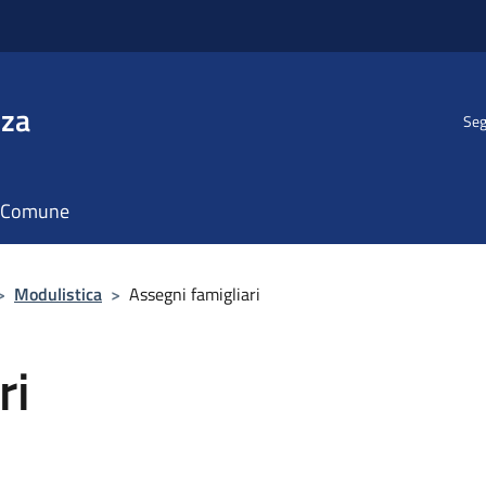
nza
Seg
il Comune
>
Modulistica
>
Assegni famigliari
ri