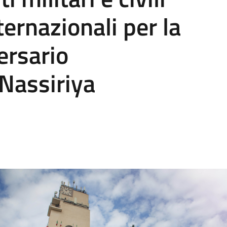
ternazionali per la
ersario
 Nassiriya