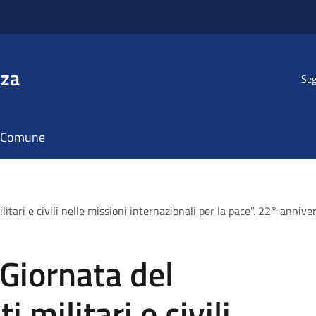
nza
Seg
il Comune
tari e civili nelle missioni internazionali per la pace". 22° anniver
Giornata del
 militari e civili