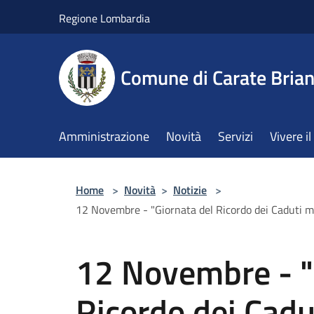
Salta al contenuto principale
Regione Lombardia
Comune di Carate Bria
Amministrazione
Novità
Servizi
Vivere 
Home
>
Novità
>
Notizie
>
12 Novembre - "Giornata del Ricordo dei Caduti mili
12 Novembre - "
Ricordo dei Caduti